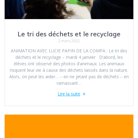
Le tri des déchets et le recyclage
2 mars 2022
ANIMATION AVEC LUCIE PAPIN DE LA COMPA : Le tri des
déchets et le recyclage – mardi 4 janvier D’abord, les
élèves ont observé des photos d’animaux. Les animaux
risquent leur vie à cause des déchets laissés dans la nature.
Alors, on peut les aider… – en ne jetant pas de déchets – en
ramassant…
Lire la suite