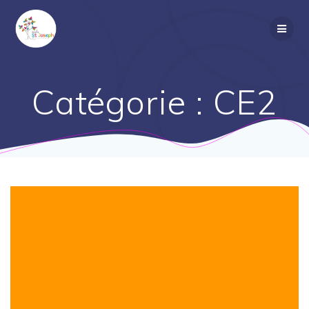
Passer
au
contenu
Catégorie :
CE2