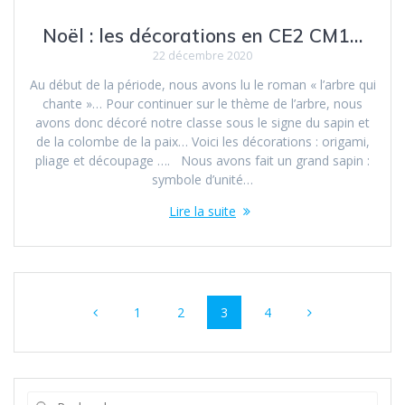
Noël : les décorations en CE2 CM1…
22 décembre 2020
Au début de la période, nous avons lu le roman « l’arbre qui
chante »… Pour continuer sur le thème de l’arbre, nous
avons donc décoré notre classe sous le signe du sapin et
de la colombe de la paix… Voici les décorations : origami,
pliage et découpage …. Nous avons fait un grand sapin :
symbole d’unité…
Lire la suite
Navigation
Page
Page
Page
Page
1
2
3
4
au
sein
des
Recherche