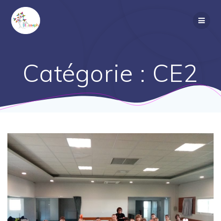
Passer
au
contenu
Catégorie :
CE2