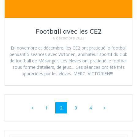
Football avec les CE2
6 décembre 2023
En novembre et décembre, les CE2 ont pratiqué le football
pendant 5 séances avec Victorien, animateur sportif du club
de football de Mésanger. Les élèves ont pratiqué le football
sous forme d’ateliers, de jeux… Ces séances ont été très
appréciées par les élèves. MERCI VICTORIEN!!!
Navigation
Page
Page
Page
Page
1
2
3
4
au
sein