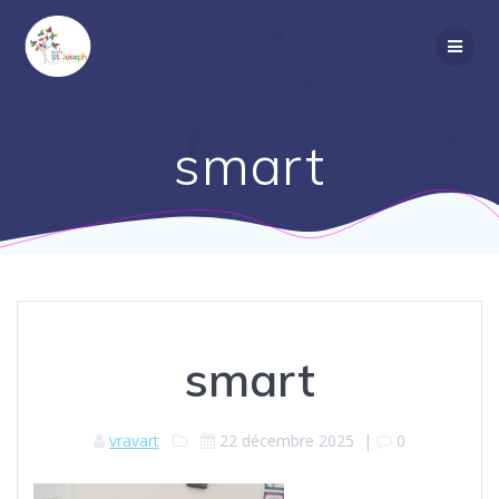
Passer
au
contenu
smart
smart
vravart
22 décembre 2025
|
0