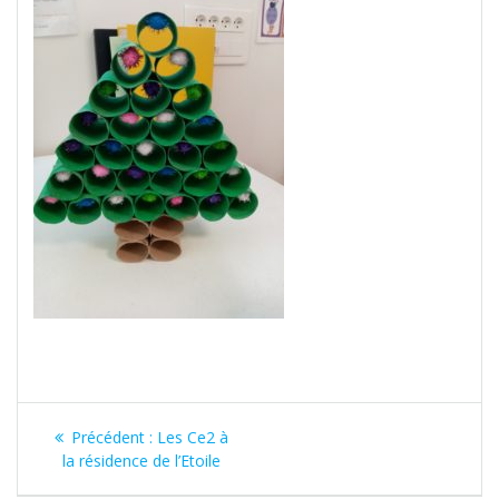
Navigation
Article
Précédent :
Les Ce2 à
de
précédent
la résidence de l’Etoile
: