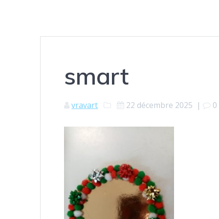
smart
vravart
22 décembre 2025
|
0