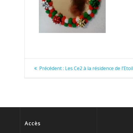
Navigation
Article
Précédent :
Les Ce2 à la résidence de l’Etoi
précédent
de
:
l’article
Accès