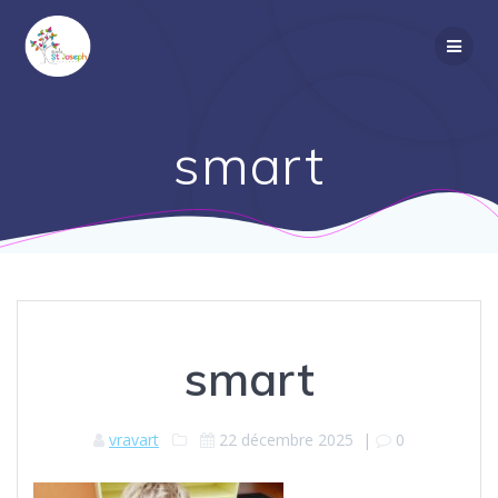
Passer
au
contenu
smart
smart
vravart
22 décembre 2025
|
0