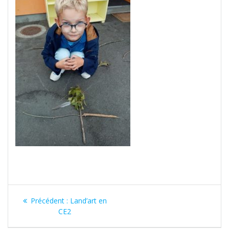
Navigation
Article
Précédent :
Land’art en
de
précédent
CE2
: