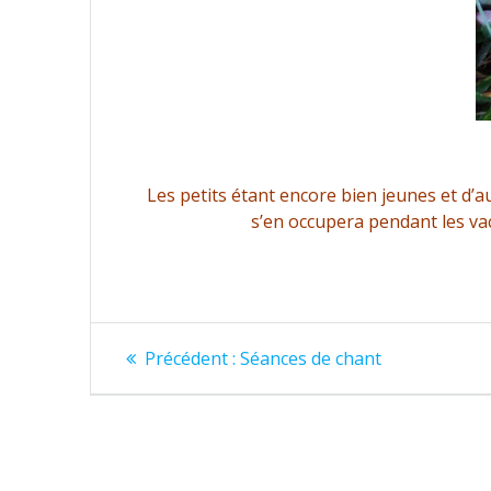
Les petits étant encore bien jeunes et d’a
s’en occupera pendant les vac
Navigation
Article
Précédent :
Séances de chant
précédent
de
:
l’article