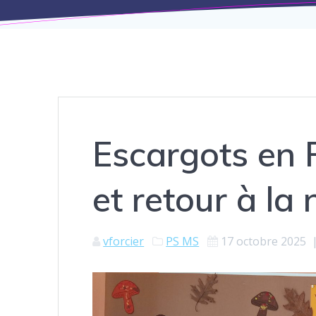
Escargots en 
et retour à la
vforcier
PS MS
17 octobre 2025