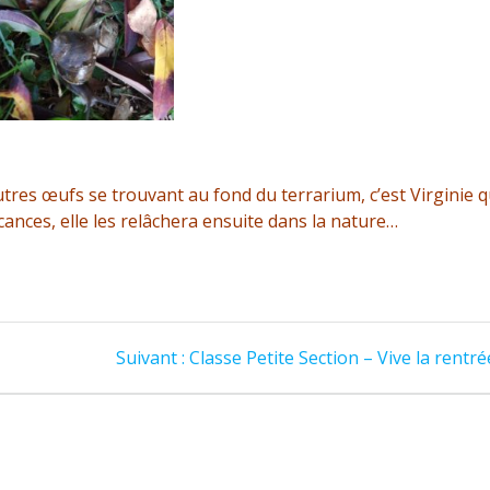
utres œufs se trouvant au fond du terrarium, c’est Virginie q
ances, elle les relâchera ensuite dans la nature…
Article
Suivant :
Classe Petite Section – Vive la rentrée
suivant
: