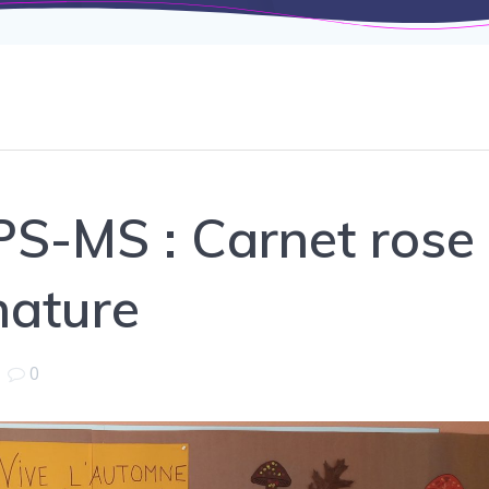
PS-MS : Carnet rose
 nature
|
0