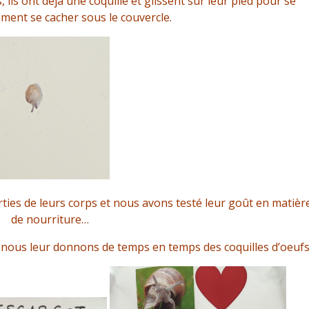
s, ils ont déjà une coquille et glissent sur leur pied pour se
aiment se cacher sous le couvercle.
ties de leurs corps et nous avons testé leur goût en matièr
de nourriture…
e, nous leur donnons de temps en temps des coquilles d’oeufs