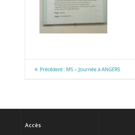
Navigation
Article
Précédent :
MS – Journée à ANGERS
précédent
de
:
l’article
Accès