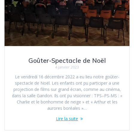
Goûter-Spectacle de Noël
4 janvier 2023
Le vendredi 16 décembre 2022 a eu lieu notre goûter-
spectacle de Noël. Les enfants ont pu participer a une
projection de films sur grand écran, comme au cinéma,
dans la salle Gandon. Ils ont pu visionner : TPS–PS-MS : «
Charlie et le bonhomme de neige » et « Arthur et les
aurores boréales »…
Lire la suite