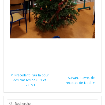
Navigation
Article
Précédent :
Sur la cour
Article
Suivant :
Livret de
de
précédent
des classes de CE1 et
suivant
recettes de Noël
:
CE2 CM1…
:
l’article
Recherche